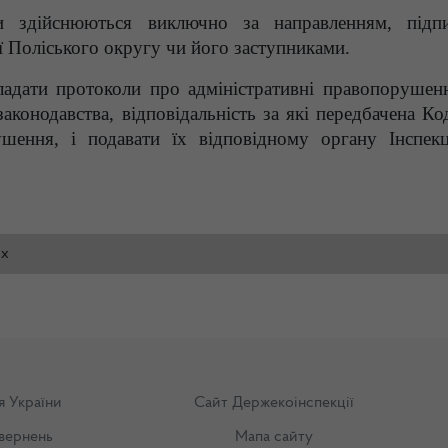
ми здійснюються виключно за направленням, підп
ї Поліського округу чи його заступниками.
ладати протоколи про адміністративні правопорушен
конодавства, відповідальність за які передбачена Ко
шення, і подавати їх відповідному органу Інспекц
cx
я України
Сайт Держекоінспекції
вернень
Мапа сайту