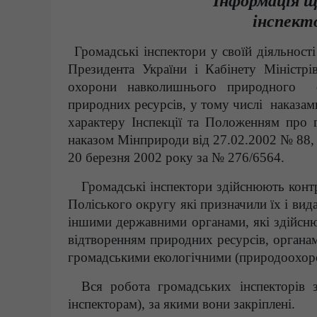
Інформація щ
інспекто
Громадські інспектори у своїй діяльност
Президента України і Кабінету Міністрі
охорони навколишнього природного се
природних ресурсів, у тому числі наказам
характеру Інспекції та Положенням про 
наказом Мінприроди від 27.02.2002 № 88, 
20 березня 2002 року за № 276/6564.
Громадські інспектори здійснюють контр
Поліського округу які призначили їх і вид
іншими державними органами, які здійсн
відтворенням природних ресурсів, органам
громадськими екологічними (природоохоро
Вся робота громадських інспекторів 
інспекторам), за якими вони закріплені.