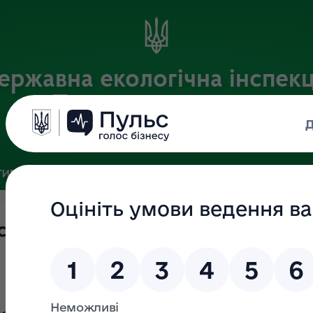
ержавна екологічна інспекц
Поліського округу
Офіційний веб-портал
ИВНА БАЗА
ЗВ’ЯЗКИ ІЗ ГРОМАДСЬКІСТЮ ТА ЗМІ
ПУБЛІ
ті громадських інспекторів з