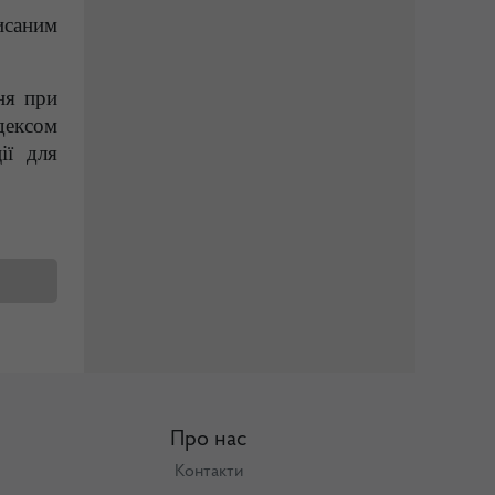
исаним
ня при
дексом
ії для
Про нас
Контакти