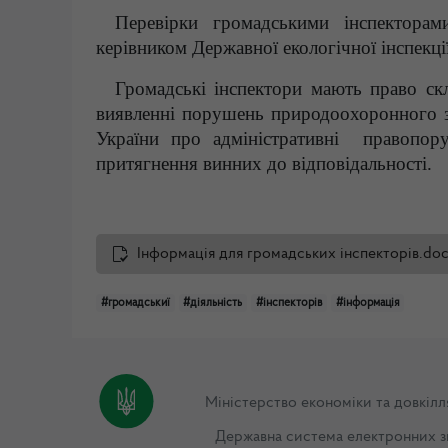
Перевірки громадськими інспектора
керівником Державної екологічної інспекці
Громадські інспектори мають право ск
виявленні порушень природоохоронного за
України про адміністративні правопору
притягнення винних до відповідальності.
Інформація для громадських інспекторів.do
#громадськиї
#діяльність
#інспекторів
#інформація
Міністерство економіки та довкілл
Державна система електронних з