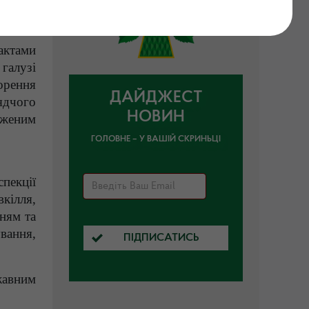
актами
галузі
орення
ДАЙДЖЕСТ
ядчого
НОВИН
дженим
ГОЛОВНЕ – У ВАШІЙ СКРИНЬЦІ
пекції
вкілля,
ням та
вання,
ПІДПИСАТИСЬ
жавним