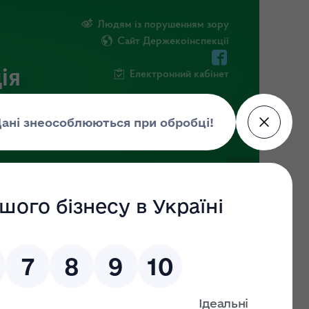
Людям із порушенням зору
Сайт Держекоінспекції
ія
Електронний кабінет
ЧНА ІНФОРМАЦІЯ
НОВИНИ