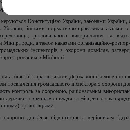
одо діяльності громадських
рів з охорони довкілля
і керуються Конституцією України, законами України, 
в України, іншими нормативно-правовими актами в 
редовища, раціонального використання та відтв
и Мінприроди, а також наказами організаційно-розпор
громадських інспекторів з охорони довкілля, затвер
зареєстрованим в Мін`юсті
оль спільно з працівниками Державної екологічної інс
али посвідчення громадського інспектора з охорони до
юють контроль за охороною, раціональним використан
и державної виконавчої влади та місцевого самовряду
нними) організаціями.
з охорони довкілля підконтрольна керівникам (дер