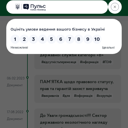
ДЕРЖЕКОІНСПЕКЦІЯ
Поліського округу
05.02.2024
ІНФОРМАЦІЯ про відсутність
Документ
переможця за результатами підбору
персоналу на вакантну посаду
державної служби категорії «В»
#відсутністьпереможця
#інформація
#ПЗФ
06.02.2023
ПАМ’ЯТКА щодо правового статусу,
Документ
прав та гарантій захист викривауча
#викривачів
#для
#інформація
#корупція
17.08.2022
До Уваги громадськості!!! Сектор
Документ
державного екологічного нагляду