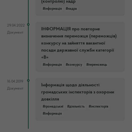
(контролю) надр
#інформація
#надра
29.04.2022
ІНФОРМАЦІЯ про повторне
Документ
визначення переможця (переможців)
конкурсу на зайняття вакантної
посади державної служби категорії
«В»
#інформація
#конкурсу
#переможець
16.04.2019
Інформація щодо діяльності
Документ
громадських інспекторів з охорони
довкілля
#громадськиї
#діяльність
#інспекторів
#інформація