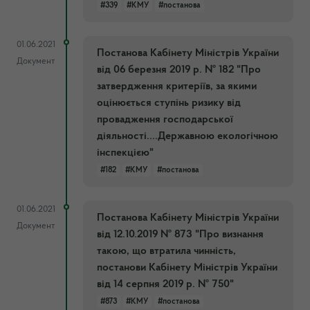
#339
#КМУ
#постанова
01.06.2021
Постанова Кабінету Міністрів України
Документ
від 06 березня 2019 р. № 182 "Про
затвердження критеріїв, за якими
оцінюється ступінь ризику від
провадження господарської
діяльності....Державною екологічною
інспекцією"
#182
#КМУ
#постанова
01.06.2021
Постанова Кабінету Міністрів України
Документ
від 12.10.2019 № 873 "Про визнання
такою, що втратила чинність,
постанови Кабінету Міністрів України
від 14 серпня 2019 р. № 750"
#873
#КМУ
#постанова