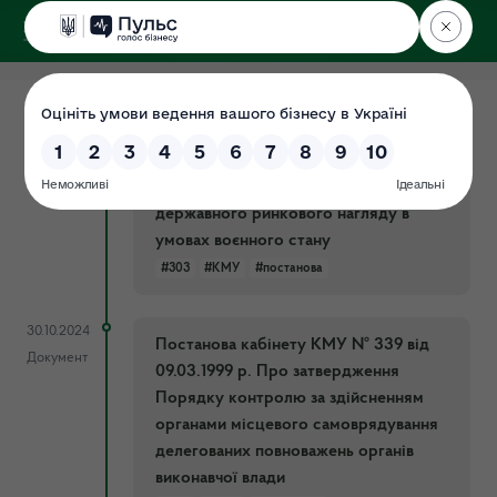
ДЕРЖЕКОІНСПЕКЦІЯ
Поліського округу
30.10.2024
Постанова КМУ № 303 від 12.03.2022
Документ
р. Про припинення заходів
державного нагляду (контролю) і
державного ринкового нагляду в
умовах воєнного стану
#303
#КМУ
#постанова
30.10.2024
Постанова кабінету КМУ № 339 від
Документ
09.03.1999 р. Про затвердження
Порядку контролю за здійсненням
органами місцевого самоврядування
делегованих повноважень органів
виконавчої влади