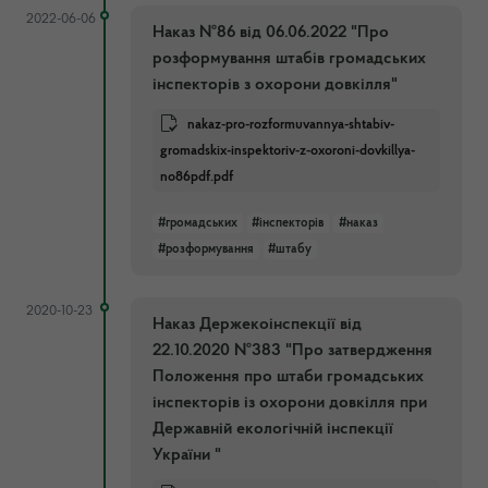
2022-06-06
Наказ №86 від 06.06.2022 "Про
розформування штабів громадських
інспекторів з охорони довкілля"
nakaz-pro-rozformuvannya-shtabiv-
gromadskix-inspektoriv-z-oxoroni-dovkillya-
no86pdf.pdf
#громадських
#інспекторів
#наказ
#розформування
#штабу
2020-10-23
Наказ Держекоінспекції від
22.10.2020 №383 "Про затвердження
Положення про штаби громадських
інспекторів із охорони довкілля при
Державній екологічній інспекції
України "