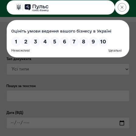
ДЕРЖЕКОІНСПЕКЦІЯ
Поліського округу
Категорія публікації
Тип документа
Пошук за текстом
Дата (ВІД)