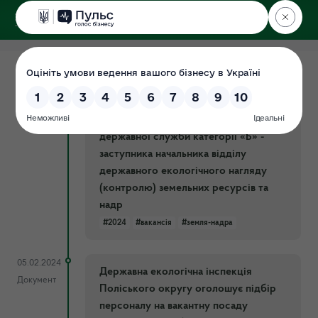
ДЕРЖЕКОІНСПЕКЦІЯ
Поліського округу
18.06.2024
Державна екологічна інспекція
Документ
Поліського округу оголошує підбір
персоналу на вакантну посаду
державної служби категорії «Б» -
заступника начальника відділу
державного екологічного нагляду
(контролю) земельних ресурсів та
надр
#2024
#вакансія
#земля-надра
05.02.2024
Державна екологічна інспекція
Документ
Поліського округу оголошує підбір
персоналу на вакантну посаду