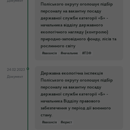
Документ
Поліського округу оголошує підбір
персоналу на вакантну посаду
державної служби категорії «Б» -
начальника відділу державного
екологічного нагляду (контролю)
природно-заповідного фонду, лісів та
рослинного світу
#вакансія
#начальник
#ПЗФ
24.02.2023
Державна екологічна інспекція
Документ
Поліського округу оголошує підбір
персоналу на вакантну посаду
державної служби категорії «Б» -
начальника Відділу правового
забезпечення у період дії воєнного
стану.
#вакансія
#юрист