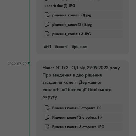
колегії.doc (1).JPG
рішення_колегії1 (1).jpg
рішення_колегії2 (1).jpg
рішення_колегія 3.JPG
#№1
#колегії
#рішення
2022-07-29
Наказ № 173 -ОД від 29.09.2022 року
Про введення в дію рішення
засідання колегії Державної
екологічної інспекції Поліського
округу
Рішення колегії 1 сторінка.TIF
Рішення колегії 2 сторінка.TIF
Рішення колегії 3 сторінка.JPG