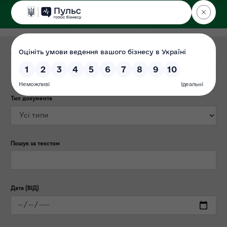
ДЕРЖЕКОІНСПЕКЦІЯ
Поліського округу
Категорія публікації
Тип документа
Пошук за текстом
Дата (ВІД)