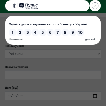
ДЕРЖЕКОІНСПЕКЦІЯ
Поліського округу
Категорія публікації
Тип документа
Пошук за текстом
Дата (ВІД)